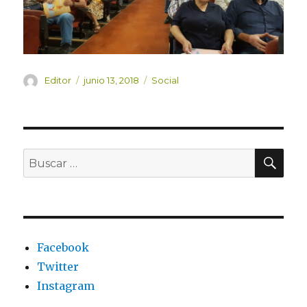
Autor
Publicado
Categorías
Editor
junio 13, 2018
Social
el
BU
Buscar
por:
Facebook
Twitter
Instagram