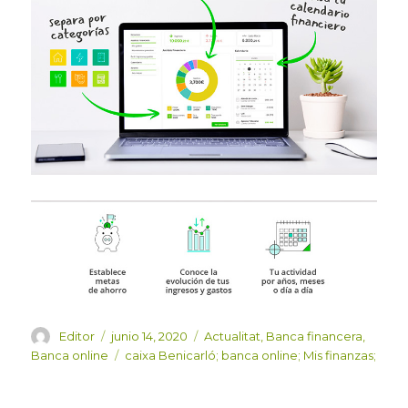
Autor
Publicado
Categorías
Editor
junio 14, 2020
Actualitat
,
Banca financera
,
el
Etiquetas
Banca online
caixa Benicarló; banca online; Mis finanzas;