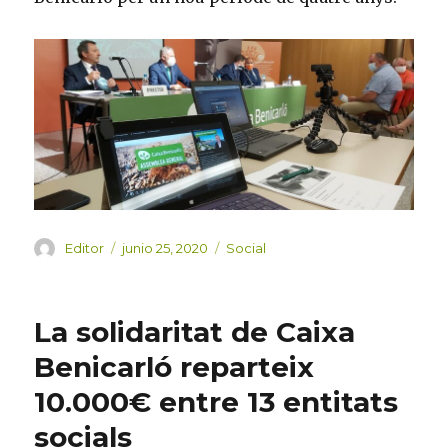
Autor
Publicado
Categorías
Editor
junio 25, 2020
Social
el
La solidaritat de Caixa
Benicarló reparteix
10.000€ entre 13 entitats
socials