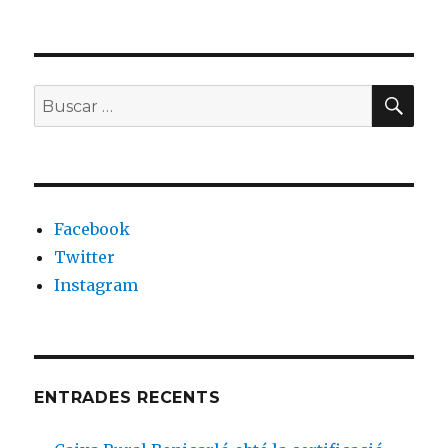
BU
Buscar
por:
Facebook
Twitter
Instagram
ENTRADES RECENTS