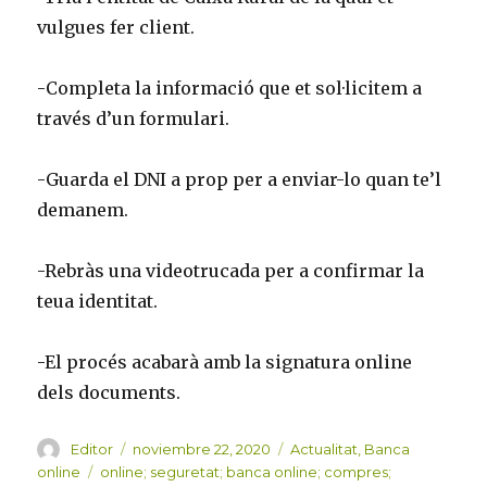
vulgues fer client.
-Completa la informació que et sol·licitem a
través d’un formulari.
-Guarda el DNI a prop per a enviar-lo quan te’l
demanem.
-Rebràs una videotrucada per a confirmar la
teua identitat.
-El procés acabarà amb la signatura online
dels documents.
Autor
Publicado
Categorías
Editor
noviembre 22, 2020
Actualitat
,
Banca
el
Etiquetas
online
online; seguretat; banca online; compres;