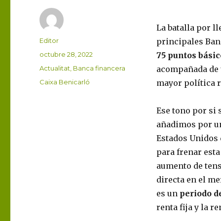
La batalla por ll
Autor
Editor
principales Ban
Publicado
octubre 28, 2022
75 puntos básic
el
Categorías
Actualitat
,
Banca financera
acompañada de 
Etiquetas
Caixa Benicarló
mayor política r
Ese tono por si 
añadimos por un
Estados Unidos 
para frenar esta 
aumento de tens
directa en el me
es un
periodo d
renta fija y la re