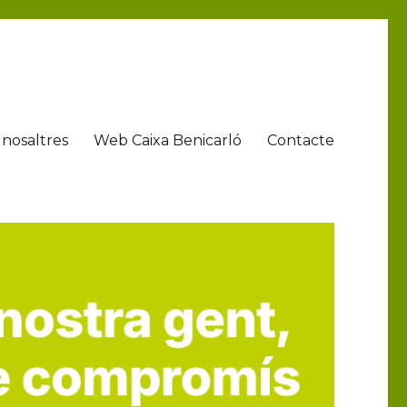
nosaltres
Web Caixa Benicarló
Contacte